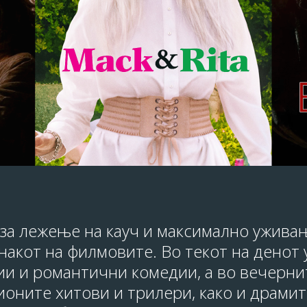
за лежење на кауч и максимално уживање
знакот на филмовите. Во текот на денот 
и и романтични комедии, а во вечерни
ионите хитови и трилери, како и драмит