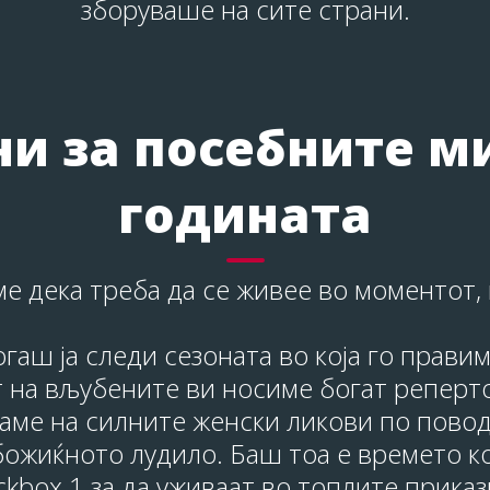
зборуваше на сите страни.
и за посебните м
годината
е дека треба да се живее во моментот,
огаш ја следи сезоната во која го прави
т на вљубените ви носиме богат реперт
ваме на силните женски ликови по пово
ожиќното лудило. Баш тоа е времето ко
ckbox 1 за да уживаат во топлите прика