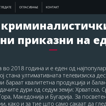
ГЛЕДАТЕ
ОГЛАСУВАЊЕ
КОНТАКТ
 криминалистички
ни приказни на е
а во 2018 година и е еден од најпопула
ој стана ултимативната телевизиска дес
и бараат квалитетна продукција и балан
ачите дури од седум земји: Хрватска, Ср
ора, Македонија и Бугарија. За посвет
, како и за тие што само сакаат да гл