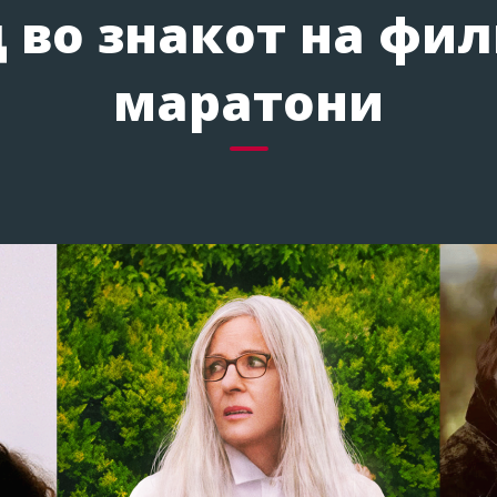
 во знакот на фи
маратони