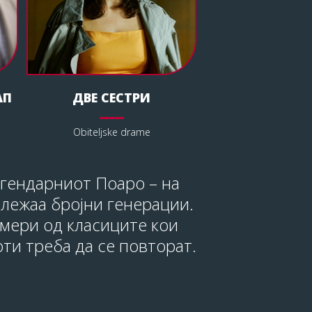
АП
ДВЕ СЕСТРИ
Obiteljske drame
егендарниот Поаро – на
ележаа бројни генерации.
имери од класиците кои
ти треба да се повторат.