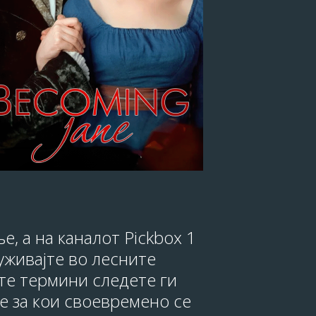
, а на каналот Pickbox 1
уживајте во лесните
те термини следете ги
е за кои своевремено се