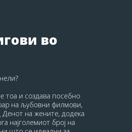
игови во
 нели?
ме тоа и создава посебно
оар на љубовни филмови,
д Денот на жените, додека
га најголемиот број на
зни што се идеални за