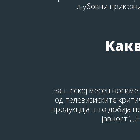
љубовни приказни 
Какв
Баш секој месец носиме 
од телевизиските критич
продукција што добија по
јавност“, 