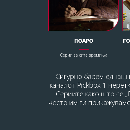
ПОАРО
ГО
Серии за сите времиња
Сигурно барем еднаш в
каналот Pickbox 1 нерет
Сериите како што се „
често им ги прикажуваме