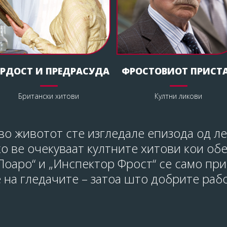
РДОСТ И ПРЕДРАСУДА
ФРОСТОВИОТ ПРИСТ
Британски хитови
Култни ликови
о животот сте изгледале епизода од л
ко ве очекуваат култните хитови кои об
Поаро“ и „Инспектор Фрост“ се само пр
 на гледачите – затоа што добрите рабо