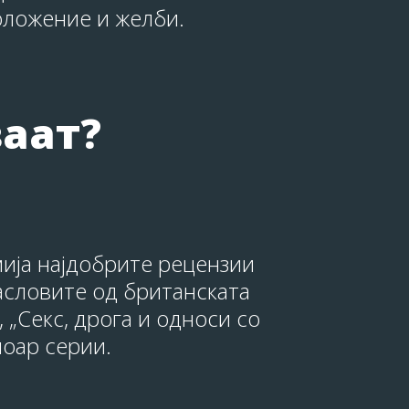
положение и желби.
ваат?
мија најдобрите рецензии
насловите од британската
 „Секс, дрога и односи со
ноар серии.