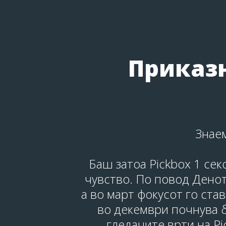
Приказн
Знаем
Баш затоа Pickbox 1 сек
чувство. По повод Дено
а во март фокусот го ста
во декември почнува б
гледачите врти на Pi