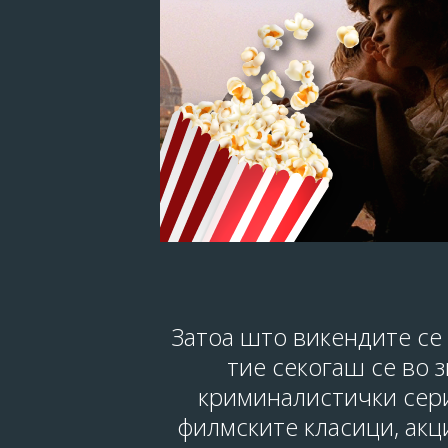
Затоа што викендите се 
тие секогаш се во 
криминалистички сери
филмските класици, акц