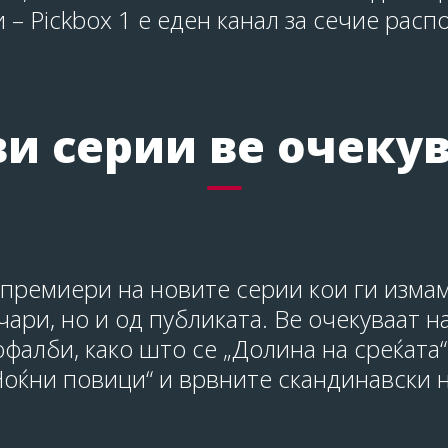
– Pickbox 1 е еден канал за сечие рас
и серии ве очеку
премиери на новите серии кои ги изма
ари, но и од публиката. Ве очекуваат 
фалби, како што се „Долина на среќата“,
„Ноќни повици“ и врвните скандинавски 