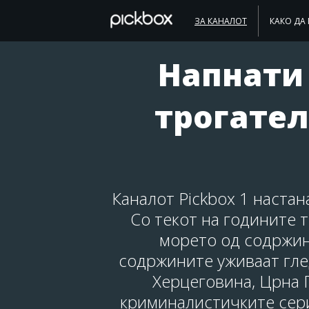
ЗА КАНАЛОТ
КАКО ДА 
Напнати
трогател
Каналот Pickbox 1 настан
Со текот на годините т
морето од содржин
содржините уживаат глед
Херцеговина, Црна Г
криминалистичките серии