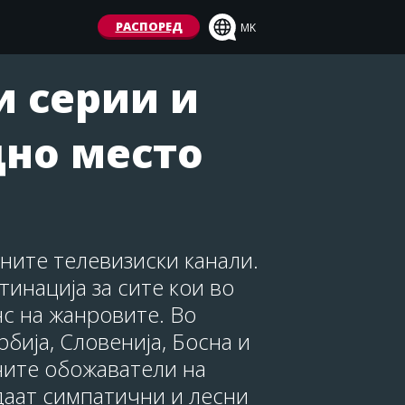
РАСПОРЕД
MK
 серии и
дно место
рните телевизиски канали.
тинација за сите кои во
с на жанровите. Во
бија, Словенија, Босна и
ените обожаватели на
едаат симпатични и лесни