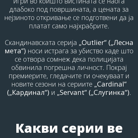
игри во коишто вистината се наоѓа
длабоко под површината, а цената за
нејзиното откривање се подготвени да ја
платат само најхрабрите.
Скандинавската серија
„Outlier“ („Лесна
мета“)
носи истрага за убиство каде што
се отвора сомнеж дека полицијата
обвинила погрешна личност. Покрај
премиерите, гледачите ги очекуваат и
новите сезони на сериите
„Cardinal“
(„Кардинал“)
и
„Servant“ („Слугинка“)
.
Какви серии ве