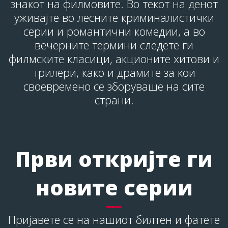
знакот на филмовите. Во текот на денот
уживајте во лесните криминалистички
серии и романтични комедии, а во
вечерните термини следете ги
филмските класици, акционите хитови и
трилери, како и драмите за кои
своевремено се зборуваше на сите
страни.
Први откријте ги
новите серии
Пријавете се на нашиот билтен и фатете