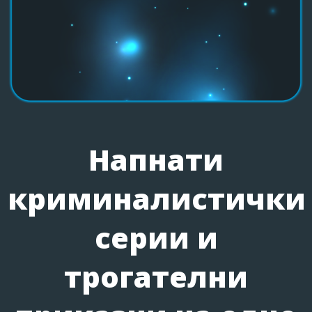
Напнати
криминалистички
серии и
трогателни