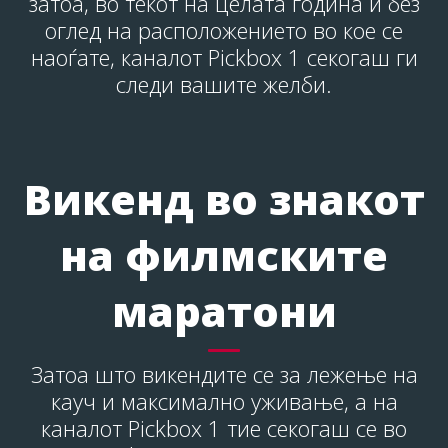
затоа, во текот на целата година и без
оглед на расположението во кое се
наоѓате, каналот Pickbox 1 секогаш ги
следи вашите желби.
Викенд во знакот
на филмските
маратони
Затоа што викендите се за лежење на
кауч и максимално уживање, а на
каналот Pickbox 1 тие секогаш се во