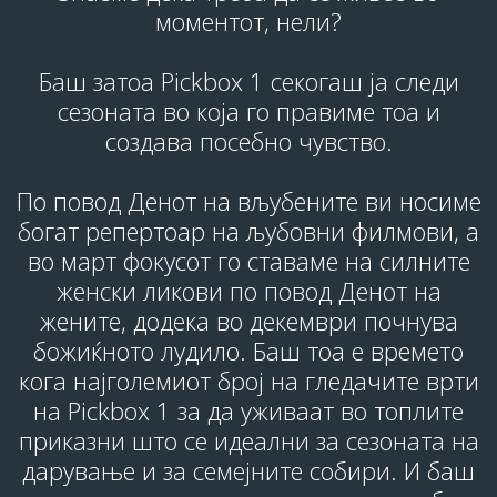
моментот, нели?
Баш затоа Pickbox 1 секогаш ја следи
сезоната во која го правиме тоа и
создава посебно чувство.
По повод Денот на вљубените ви носиме
богат репертоар на љубовни филмови, а
во март фокусот го ставаме на силните
женски ликови по повод Денот на
жените, додека во декември почнува
божиќното лудило. Баш тоа е времето
кога најголемиот број на гледачите врти
на Pickbox 1 за да уживаат во топлите
приказни што се идеални за сезоната на
дарување и за семејните собири. И баш