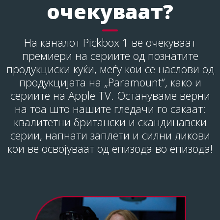
очекуваат?
На каналот Pickbox 1 ве очекуваат
премиери на сериите од познатите
продукциски куќи, меѓу кои се наслови од
продукцијата на „Paramount“, како и
сериите на Apple TV. Остануваме верни
на тоа што нашите гледачи го сакаат:
квалитетни британски и скандинавски
серии, напнати заплети и силни ликови
кои ве освојуваат од епизода во епизода!