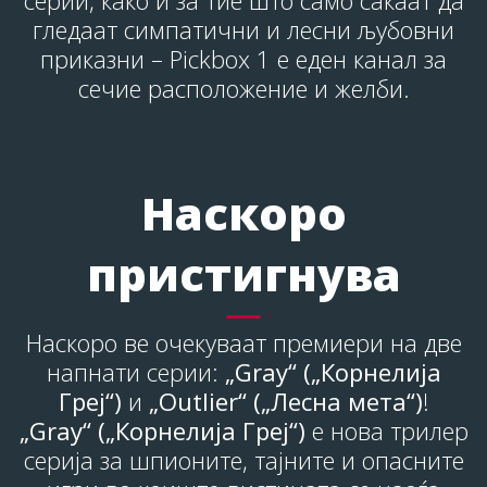
гледаат симпатични и лесни љубовни
приказни – Pickbox 1 е еден канал за
сечие расположение и желби.
Наскоро
пристигнува
Наскоро ве очекуваат премиери на две
напнати серии:
„Gray“ („Корнелија
Греј“)
и
„Outlier“ („Лесна мета“)
!
„Gray“ („Корнелија Греј“)
е нова трилер
серија за шпионите, тајните и опасните