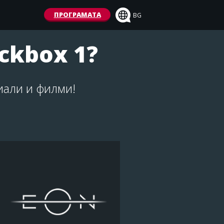
ПРОГРАМАТА
BG
ckbox 1?
иали и филми!