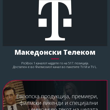
Македонски Телеком
Pickbox 1 каналот најдете го на 517. позиција.
Достапен е во Филмскиот канал во пакетите TV M и TV L.
Европска продукција, премиери,
филмски викенди и специјални
емисии во текот на целата