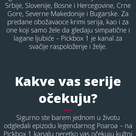
Srbije, Slovenije, Bosne i Hercegovine, Crne
Gore, Severne Makedonije i Bugarske. Za
predane obožavaoce krimi serija, kao i za
one koji samo žele da gledaju simpatične i
lagane ljubiće – Pickbox 1 je kanal za
svačije raspoloženje i želje.
Kakve vas serije
očekuju?
Sigurno ste barem jednom u životu
odgledali epizodu legendarnog Poaroa – na
Pickbox 1 kanalu neretko vas očekuju kultni