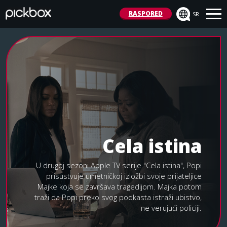
RASPORED
SR
Cela istina
U drugoj sezoni Apple TV serije "Cela istina", Popi
prisustvuje umetničkoj izložbi svoje prijateljice
Majke koja se završava tragedijom. Majka potom
traži da Popi preko svog podkasta istraži ubistvo,
ne verujući policiji.